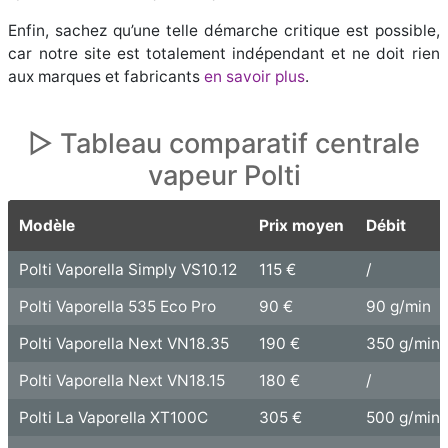
Enfin, sachez qu’une telle démarche critique est possible,
car notre site est totalement indépendant et ne doit rien
aux marques et fabricants
en savoir plus
.
▷ Tableau comparatif centrale
vapeur Polti
Modèle
Prix moyen
Débit
Polti Vaporella Simply VS10.12
115 €
/
Polti Vaporella 535 Eco Pro
90 €
90 g/min
Polti Vaporella Next VN18.35
190 €
350 g/min
Polti Vaporella Next VN18.15
180 €
/
Polti La Vaporella XT100C
305 €
500 g/min