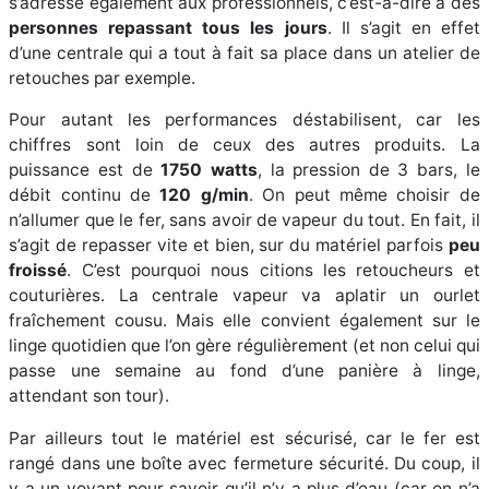
s’adresse également aux professionnels, c’est-à-dire à des
personnes repassant tous les jours
. Il s’agit en effet
d’une centrale qui a tout à fait sa place dans un atelier de
retouches par exemple.
Pour autant les performances déstabilisent, car les
chiffres sont loin de ceux des autres produits. La
puissance est de
1750 watts
, la pression de 3 bars, le
débit continu de
120 g/min
. On peut même choisir de
n’allumer que le fer, sans avoir de vapeur du tout. En fait, il
s’agit de repasser vite et bien, sur du matériel parfois
peu
froissé
. C’est pourquoi nous citions les retoucheurs et
couturières. La centrale vapeur va aplatir un ourlet
fraîchement cousu. Mais elle convient également sur le
linge quotidien que l’on gère régulièrement (et non celui qui
passe une semaine au fond d’une panière à linge,
attendant son tour).
Par ailleurs tout le matériel est sécurisé, car le fer est
rangé dans une boîte avec fermeture sécurité. Du coup, il
y a un voyant pour savoir qu’il n’y a plus d’eau (car on n’a